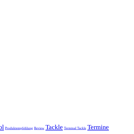
ol
Tackle
Termine
Produktempfehlung
Review
Terminal Tackle