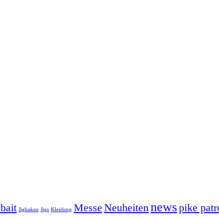
news
bait
Messe
Neuheiten
pike patr
Jighaken
Jigs
Kleidung