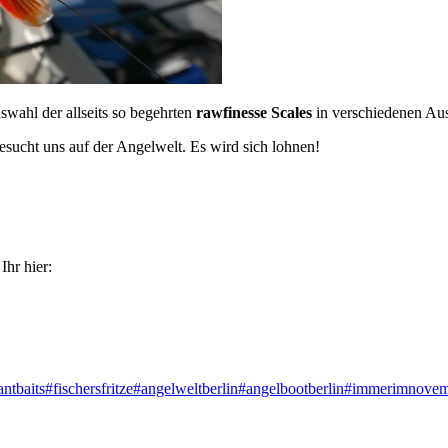
uswahl der allseits so begehrten
rawfinesse Scales
in verschiedenen Au
ucht uns auf der Angelwelt. Es wird sich lohnen!
hr hier:
antbaits
#
fischersfritze
#
angelweltberlin
#
angelbootberlin
#
immerimnovem