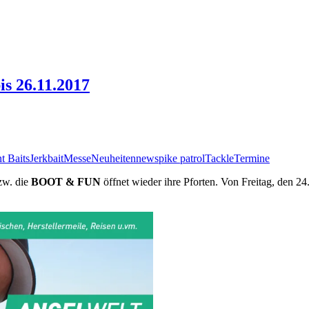
is 26.11.2017
t Baits
Jerkbait
Messe
Neuheiten
news
pike patrol
Tackle
Termine
zw. die
BOOT & FUN
öffnet wieder ihre Pforten. Von Freitag, den 24