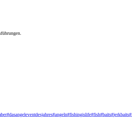
sführungen.
ber
#
dasangeleventdesjahres
#
angeln
#
fishingislife
#
fish
#
baits
#
jerkbaits
#