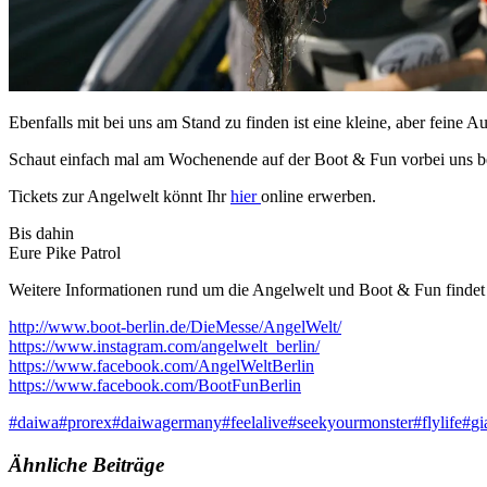
Ebenfalls mit bei uns am Stand zu finden ist eine kleine, aber feine A
Schaut einfach mal am Wochenende auf der Boot & Fun vorbei uns bes
Tickets zur Angelwelt könnt Ihr
hier
online erwerben.
Bis dahin
Eure Pike Patrol
Weitere Informationen rund um die Angelwelt und Boot & Fun findet I
http://www.boot-berlin.de/DieMesse/AngelWelt/
https://www.instagram.com/angelwelt_berlin/
https://www.facebook.com/AngelWeltBerlin
https://www.facebook.com/BootFunBerlin
#
daiwa
#
prorex
#
daiwagermany
#
feelalive
#
seekyourmonster
#
flylife
#
gi
Ähnliche Beiträge