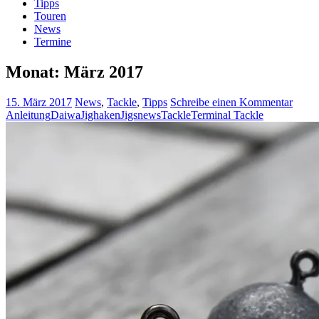
Tipps
Touren
News
Termine
Monat:
März 2017
15. März 2017
News
,
Tackle
,
Tipps
Schreibe einen Kommentar
Anleitung
Daiwa
Jighaken
Jigs
news
Tackle
Terminal Tackle