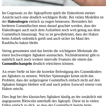
Im Gegensatz zu der Jigkopfform spielt die Hakenform meiner
Ansicht nach eine deutlich wichtigere Rolle. Bei vielen Modellen ist
der
Hakenbogen
einfach zu engen bemessen. Besonders bei
breiteren Gummifischen muss darauf geachtet werden, dass der
Hakenbogen auch nach dem Aufziehen noch weit genug aus dem
Gummifisch hinausragt. Nur so ist gewährleistet, dass der Haken
beim Anhieb ordentlich greift und auch sicher im Maul des
Raubfischs haken bleibt.
Streng genommen sind das bereits die wichtigsten Merkmale die
einen hochwertigen Jighaken ausmachen. Nichtsdestotrotz gibt es
natürlich auch noch weitere sinnvolle Features die einem das
Gummifischangeln
deutlich erleichtern können.
An erster Stelle ist hier die korrekte Befestigung des Gummiköders
am Jighaken zu nennen. Welcher Spinnangler kennt nicht das
Problem, dass der aufgezogene Gummifisch einfach nicht auf den
Jighaken hängen bleiben will und nach jedem Auswurf erneut vom
Haken rutscht.
Dies liegt bei den klassischen Jighaken häufig an der zusätzlich mit
angegossene Bleiwulst unterhalb des Jigkopfs. Diese ist in vielen
Fällen einfach zu dick, so dass der Gummifisch bereits beim