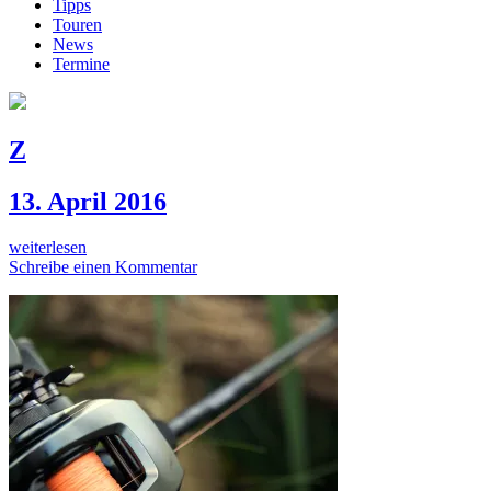
Tipps
Touren
News
Termine
Z
13. April 2016
weiterlesen
Schreibe einen Kommentar