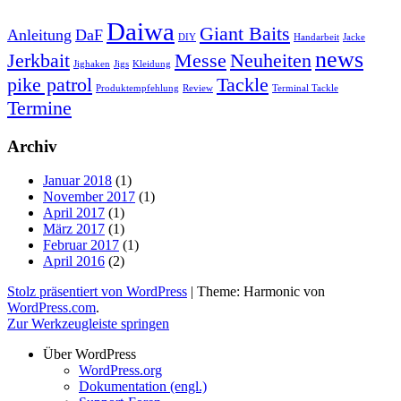
Daiwa
Giant Baits
Anleitung
DaF
DIY
Handarbeit
Jacke
news
Jerkbait
Messe
Neuheiten
Jighaken
Jigs
Kleidung
pike patrol
Tackle
Produktempfehlung
Review
Terminal Tackle
Termine
Archiv
Januar 2018
(1)
November 2017
(1)
April 2017
(1)
März 2017
(1)
Februar 2017
(1)
April 2016
(2)
Stolz präsentiert von WordPress
|
Theme: Harmonic von
WordPress.com
.
Zur Werkzeugleiste springen
Über WordPress
WordPress.org
Dokumentation (engl.)