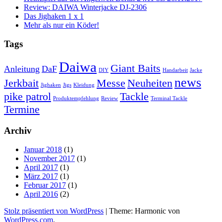
Review: DAIWA Winterjacke DJ-2306
Das Jighaken 1 x 1
Mehr als nur ein Köder!
Tags
Daiwa
Giant Baits
Anleitung
DaF
DIY
Handarbeit
Jacke
news
Jerkbait
Messe
Neuheiten
Jighaken
Jigs
Kleidung
pike patrol
Tackle
Produktempfehlung
Review
Terminal Tackle
Termine
Archiv
Januar 2018
(1)
November 2017
(1)
April 2017
(1)
März 2017
(1)
Februar 2017
(1)
April 2016
(2)
Stolz präsentiert von WordPress
|
Theme: Harmonic von
WordPress.com
.