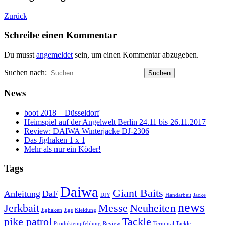
Zurück
Schreibe einen Kommentar
Du musst
angemeldet
sein, um einen Kommentar abzugeben.
Suchen nach:
News
boot 2018 – Düsseldorf
Heimspiel auf der Angelwelt Berlin 24.11 bis 26.11.2017
Review: DAIWA Winterjacke DJ-2306
Das Jighaken 1 x 1
Mehr als nur ein Köder!
Tags
Daiwa
Giant Baits
Anleitung
DaF
DIY
Handarbeit
Jacke
news
Jerkbait
Messe
Neuheiten
Jighaken
Jigs
Kleidung
pike patrol
Tackle
Produktempfehlung
Review
Terminal Tackle