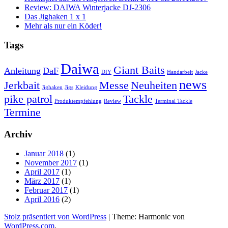
Review: DAIWA Winterjacke DJ-2306
Das Jighaken 1 x 1
Mehr als nur ein Köder!
Tags
Daiwa
Giant Baits
Anleitung
DaF
DIY
Handarbeit
Jacke
news
Jerkbait
Messe
Neuheiten
Jighaken
Jigs
Kleidung
pike patrol
Tackle
Produktempfehlung
Review
Terminal Tackle
Termine
Archiv
Januar 2018
(1)
November 2017
(1)
April 2017
(1)
März 2017
(1)
Februar 2017
(1)
April 2016
(2)
Stolz präsentiert von WordPress
|
Theme: Harmonic von
WordPress.com
.