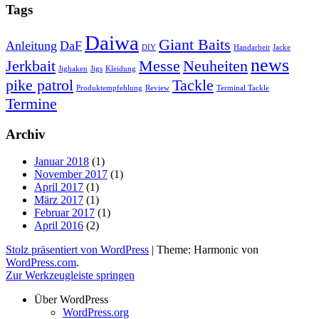
Tags
Daiwa
Giant Baits
Anleitung
DaF
DIY
Handarbeit
Jacke
news
Jerkbait
Messe
Neuheiten
Jighaken
Jigs
Kleidung
pike patrol
Tackle
Produktempfehlung
Review
Terminal Tackle
Termine
Archiv
Januar 2018
(1)
November 2017
(1)
April 2017
(1)
März 2017
(1)
Februar 2017
(1)
April 2016
(2)
Stolz präsentiert von WordPress
|
Theme: Harmonic von
WordPress.com
.
Zur Werkzeugleiste springen
Über WordPress
WordPress.org