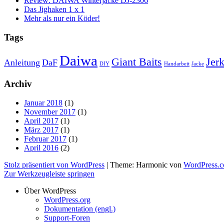
Review: DAIWA Winterjacke DJ-2306
Das Jighaken 1 x 1
Mehr als nur ein Köder!
Tags
Daiwa
Giant Baits
Jerk
Anleitung
DaF
DIY
Handarbeit
Jacke
Archiv
Januar 2018
(1)
November 2017
(1)
April 2017
(1)
März 2017
(1)
Februar 2017
(1)
April 2016
(2)
Stolz präsentiert von WordPress
|
Theme: Harmonic von
WordPress.
Zur Werkzeugleiste springen
Über WordPress
WordPress.org
Dokumentation (engl.)
Support-Foren