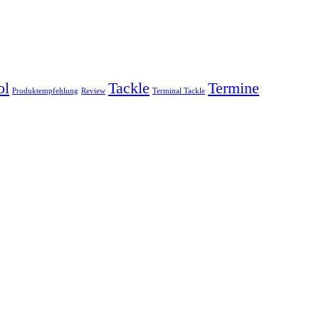
ol
Tackle
Termine
Produktempfehlung
Review
Terminal Tackle