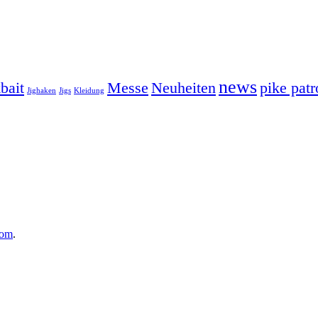
news
bait
Messe
Neuheiten
pike patr
Jighaken
Jigs
Kleidung
com
.